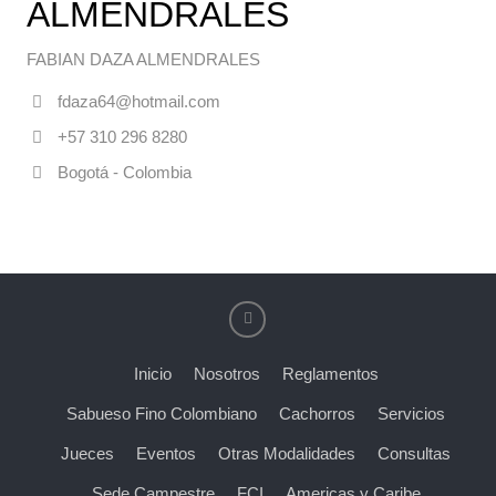
ALMENDRALES
FABIAN DAZA ALMENDRALES
fdaza64@hotmail.com
+57 310 296 8280
Bogotá - Colombia
Inicio
Nosotros
Reglamentos
Sabueso Fino Colombiano
Cachorros
Servicios
Jueces
Eventos
Otras Modalidades
Consultas
Sede Campestre
FCI
Americas y Caribe