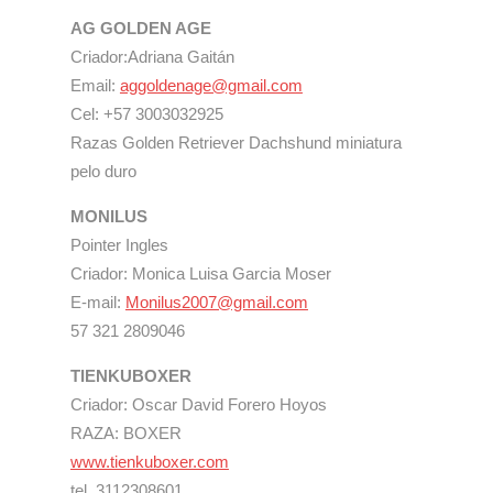
AG GOLDEN AGE
Criador:Adriana Gaitán
Email:
aggoldenage@gmail.com
Cel: +57 3003032925
Razas Golden Retriever Dachshund miniatura
pelo duro
MONILUS
Pointer Ingles
Criador: Monica Luisa Garcia Moser
E-mail:
Monilus2007@gmail.com
57 321 2809046
TIENKUBOXER
Criador: Oscar David Forero Hoyos
RAZA: BOXER
www.tienkuboxer.com
tel. 3112308601