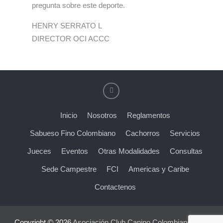
pregunta sobre este deporte.
HENRY SERRATO L
DIRECTOR OCI ACCC
Inicio
Nosotros
Reglamentos
Sabueso Fino Colombiano
Cachorros
Servicios
Jueces
Eventos
Otras Modalidades
Consultas
Sede Campestre
FCI
Americas y Caribe
Contactenos
Copyright © 2026
Asociación Club Canino Colombiano
. NIT: