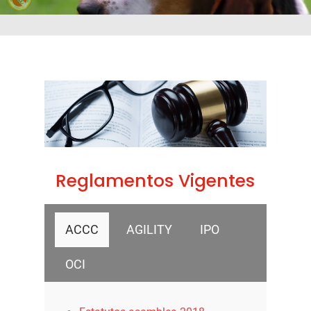
Reglamentos Vigentes
ACCC
AGILITY
IPO
OCI