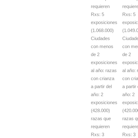
requieren
requier
Rxs: 5
Rxs: 5
exposiciones
exposic
(1.068.000)
(1.049.
Ciudades
Ciudad
con menos
con me
de 2
de 2
exposiciones
exposic
al año: razas
al año:
con crianza
con cri
a partir del
a partir 
año: 2
año: 2
exposiciones
exposic
(428.000)
(420.00
razas que
razas q
requieren
requier
Rxs: 3
Rxs: 3