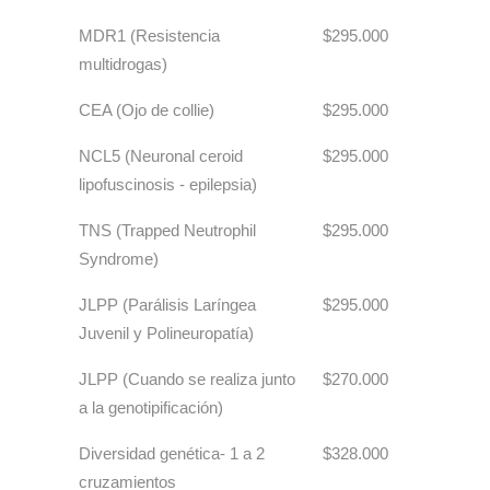
MDR1 (Resistencia
$295.000
multidrogas)
CEA (Ojo de collie)
$295.000
NCL5 (Neuronal ceroid
$295.000
lipofuscinosis - epilepsia)
TNS (Trapped Neutrophil
$295.000
Syndrome)
JLPP (Parálisis Laríngea
$295.000
Juvenil y Polineuropatía)
JLPP (Cuando se realiza junto
$270.000
a la genotipificación)
Diversidad genética- 1 a 2
$328.000
cruzamientos