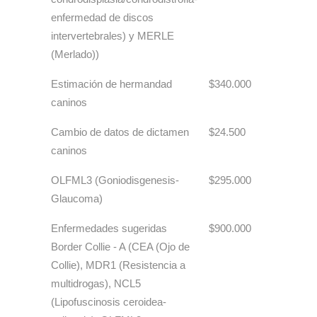
enfermedad de discos
intervertebrales) y MERLE
(Merlado))
Estimación de hermandad
$340.000
caninos
Cambio de datos de dictamen
$24.500
caninos
OLFML3 (Goniodisgenesis-
$295.000
Glaucoma)
Enfermedades sugeridas
$900.000
Border Collie - A (CEA (Ojo de
Collie), MDR1 (Resistencia a
multidrogas), NCL5
(Lipofuscinosis ceroidea-