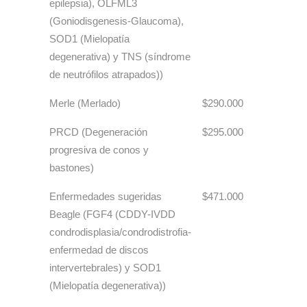
epilepsia), OLFML3
(Goniodisgenesis-Glaucoma),
SOD1 (Mielopatía
degenerativa) y TNS (síndrome
de neutrófilos atrapados))
Merle (Merlado)
$290.000
PRCD (Degeneración
$295.000
progresiva de conos y
bastones)
Enfermedades sugeridas
$471.000
Beagle (FGF4 (CDDY-IVDD
condrodisplasia/condrodistrofia-
enfermedad de discos
intervertebrales) y SOD1
(Mielopatía degenerativa))