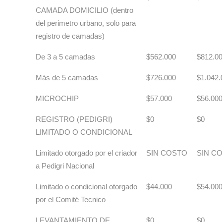
CAMADA DOMICILIO (dentro
del perimetro urbano, solo para
registro de camadas)
De 3 a 5 camadas
$562.000
$812.0
Más de 5 camadas
$726.000
$1.042.
MICROCHIP
$57.000
$56.00
REGISTRO (PEDIGRI)
$0
$0
LIMITADO O CONDICIONAL
Limitado otorgado por el criador
SIN COSTO
SIN C
a Pedigri Nacional
Limitado o condicional otorgado
$44.000
$54.00
por el Comité Tecnico
LEVANTAMIENTO DE
$0
$0