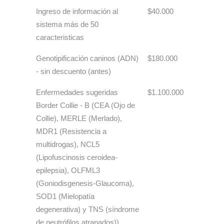
Ingreso de información al
$40.000
sistema más de 50
caracteristicas
Genotipificación caninos (ADN)
$180.000
- sin descuento (antes)
Enfermedades sugeridas
$1.100.000
Border Collie - B (CEA (Ojo de
Collie), MERLE (Merlado),
MDR1 (Resistencia a
multidrogas), NCL5
(Lipofuscinosis ceroidea-
epilepsia), OLFML3
(Goniodisgenesis-Glaucoma),
SOD1 (Mielopatía
degenerativa) y TNS (síndrome
de neutrófilos atrapados))