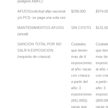
pedigree ABKC)
AFIJOS(solicitud afijo nacional
$298.000
$374.0
y/o FCI)- se paga una sola vez
MANTENIMIENTOS AFIJOS
SIN COSTO
$131.0
(anual)
SANCION TOTAL POR NO
Ciudades
Ciudad
SALR A EXPOSICION
que tienen
que tie
(requisito de crianza)
mas de 4
mas de
exposiciones
exposic
al año: razas
al año:
con crianza
con cri
a partir del
a partir 
año: 3
año: 3
exposiciones
exposic
(641.000))
(669.00
razas que
razas q