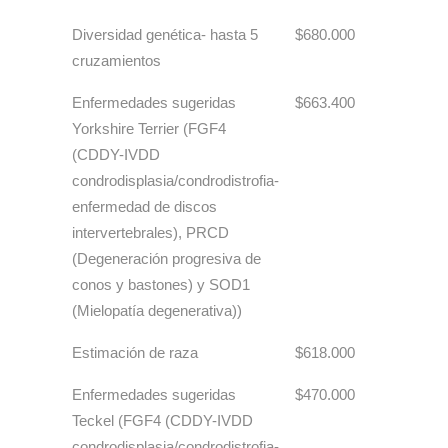
Diversidad genética- hasta 5
$680.000
cruzamientos
Enfermedades sugeridas
$663.400
Yorkshire Terrier (FGF4
(CDDY-IVDD
condrodisplasia/condrodistrofia-
enfermedad de discos
intervertebrales), PRCD
(Degeneración progresiva de
conos y bastones) y SOD1
(Mielopatía degenerativa))
Estimación de raza
$618.000
Enfermedades sugeridas
$470.000
Teckel (FGF4 (CDDY-IVDD
condrodisplasia/condrodistrofia-