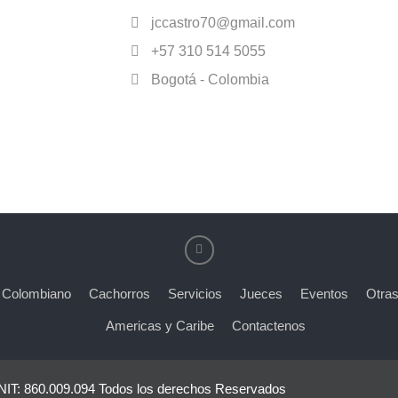
jccastro70@gmail.com
+57 310 514 5055
Bogotá - Colombia
 Colombiano
Cachorros
Servicios
Jueces
Eventos
Otras
Americas y Caribe
Contactenos
 NIT: 860.009.094 Todos los derechos Reservados