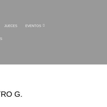
JUECES
EVENTOS
S
RO G.